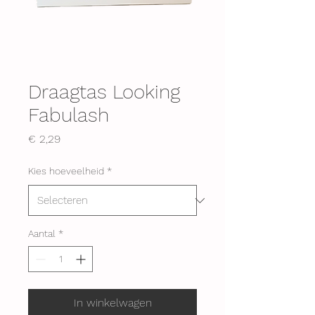
Draagtas Looking
Fabulash
Prijs
€ 2,29
Kies hoeveelheid
*
Aantal
*
In winkelwagen