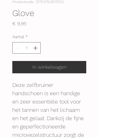
Productcode: 217537123517253
Glove
Prijs
€ 9,95
Aantal
*
In winkelwagen
Deze zelfbruiner 
handschoen is een handige 
en zeer essentiële tool voor 
het tannen van het lichaam 
en het gelaat. Dankzij de fijne 
en geperfectioneerde 
microvezelstructuur zorgt de 