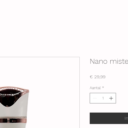
Nano miste
Prijs
€ 29,99
Aantal
*
I