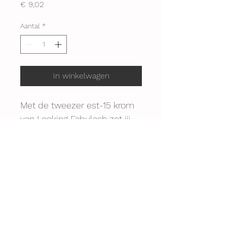
Prijs
€ 9,02
Aantal
*
In winkelwagen
Met de tweezer est-15 krom 
van Looking Fabulash zet jij 
gemakkelijk 
wimperextensions. De 
tweezer is anti-statisch en 
ligt fijn in de hand.