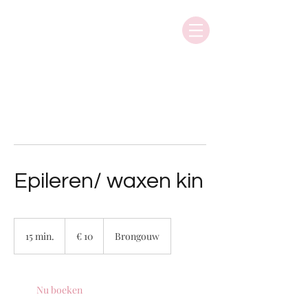
Epileren/ waxen kin
10
euro
15 min.
1
€ 10
Brongouw
5
m
i
n
Nu boeken
.