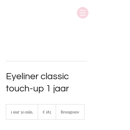
Eyeliner classic
touch-up 1 jaar
182
euro
1 uur 30 min.
1
€ 182
Brongouw
u
u
3