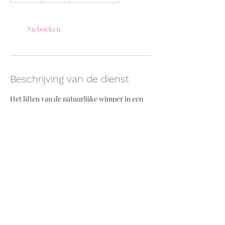
u
Nu boeken
Beschrijving van de dienst
Het liften van de natuurlijke wimper in een
mooie krul + verven van de wimpers
Contactgegevens
Brongouw 127, Almere, Nederland
06-43242806
info@lookingfabulash.nl