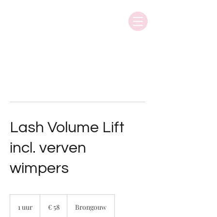
Lash Volume Lift
incl. verven
wimpers
58
euro
1 uur
1
€ 58
Brongouw
u