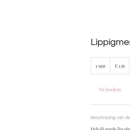
Lippigmen
136
euro
1 uur
1
€ 136
u
u
Nu boeken
Beschrijving van d
Heb jij reeds lip p