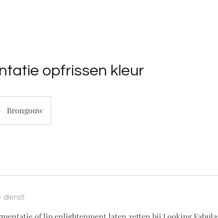
tatie opfrissen kleur
Brongouw
e dienst
igmentatie of lip enlightenment laten zetten bij Looking Fabula