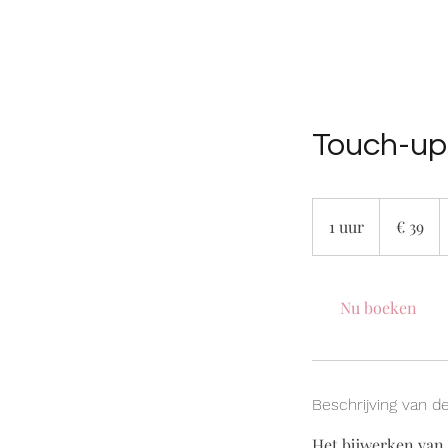
Touch-up
39
euro
1 uur
1
€ 39
u
u
Nu boeken
Beschrijving van d
Het bijwerken van