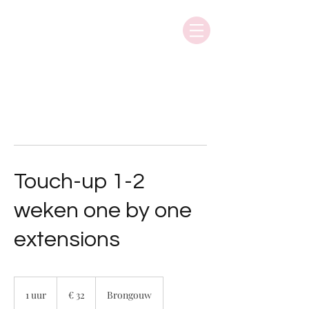
Touch-up 1-2
weken one by one
extensions
32
euro
1 uur
1
€ 32
Brongouw
u